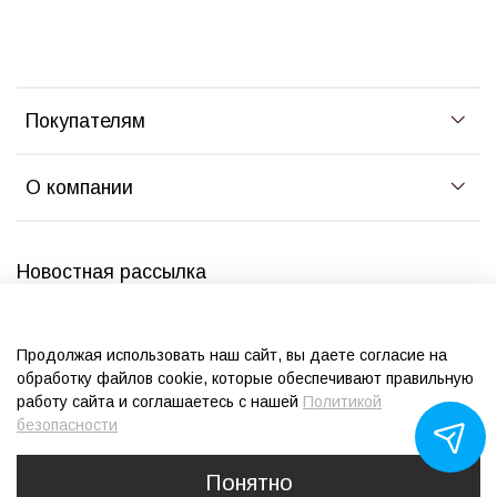
Покупателям
О компании
Новостная рассылка
Самые интересные предложения и секретные распродажи для
наших подписчиков
Продолжая использовать наш сайт, вы даете согласие на
обработку файлов cookie, которые обеспечивают правильную
ПОДПИСАТЬСЯ
работу сайта и соглашаетесь с нашей
Политикой
безопасности
Согласен
с политикой обработки персональных данных
Понятно